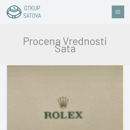
Skip
to
content
Procena Vrednosti
Sata