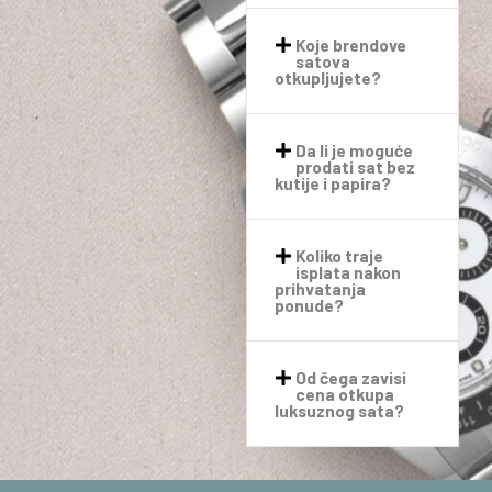
Koje brendove
satova
otkupljujete?
Da li je moguće
prodati sat bez
kutije i papira?
Koliko traje
isplata nakon
prihvatanja
ponude?
Od čega zavisi
cena otkupa
luksuznog sata?