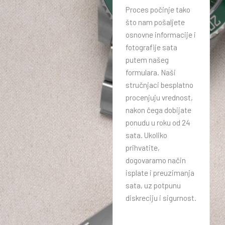
Proces počinje tako
što nam pošaljete
osnovne informacije i
fotografije sata
putem našeg
formulara. Naši
stručnjaci besplatno
procenjuju vrednost,
nakon čega dobijate
ponudu u roku od 24
sata. Ukoliko
prihvatite,
dogovaramo način
isplate i preuzimanja
sata, uz potpunu
diskreciju i sigurnost.