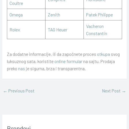
Coultre
Omega
Zenith
Patek Philippe
Vacheron
Rolex
TAG Heuer
Constantin
Za dodatne informacije, ili da započnete proces
otkupa
svog
luksuznog sata, koristite
online formular
na sajtu. Prodaja
preko
nas
je sigurna, brza i transparentna.
←
Previous Post
Next Post
→
Brendovi