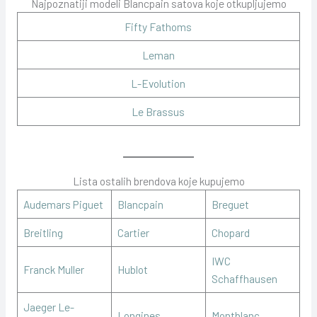
Najpoznatiji modeli Blancpain satova koje otkupljujemo
Fifty Fathoms
Leman
L-Evolution
Le Brassus
Lista ostalih brendova koje kupujemo
Audemars Piguet
Blancpain
Breguet
Breitling
Cartier
Chopard
IWC
Franck Muller
Hublot
Schaffhausen
Jaeger Le-
Longines
Montblanc