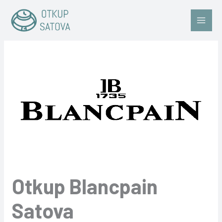
Skip
to
content
Otkup Blancpain
Satova