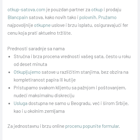
otkup-satova.com
je pouzdan partner za
otkup
i prodaju
Blancpain
satova, kako novih tako i
polovnih
.
Pružamo
najpovoljnije
otkupne
uslove i brzu isplatu, osiguravajući fer
cenu koja prati aktuelno tržište.
Prednosti saradnje sa nama
Stručna i brza procena vrednosti vašeg sata, često u roku
od deset minuta
Otkupljujemo
satove u različitim stanjima, bez obzira na
kompletiranost papira ili kutije
Pristupamo svakom klijentu sa pažnjom i poštovanjem,
nudeći maksimalnu diskreciju
Usluga
dostupna ne samo u Beogradu, već i širom Srbije,
kao i u okolnim zemljama
Za jednostavnu i brzu online
procenu popunite formular
.