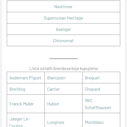
Navitimer
Superocean Heritage
Avenger
Chronomat
Lista ostalih brendova koje kupujemo
Audemars Piguet
Blancpain
Breguet
Breitling
Cartier
Chopard
IWC
Franck Muller
Hublot
Schaffhausen
Jaeger Le-
Longines
Montblanc
Coultre