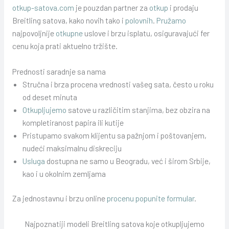
otkup-satova.com
je pouzdan partner za
otkup
i prodaju
Breitling satova, kako novih tako i
polovnih
.
Pružamo
najpovoljnije
otkupne
uslove i brzu isplatu, osiguravajući fer
cenu koja prati aktuelno tržište.
Prednosti saradnje sa nama
Stručna i brza procena vrednosti vašeg sata, često u roku
od deset minuta
Otkupljujemo
satove u različitim stanjima, bez obzira na
kompletiranost papira ili kutije
Pristupamo svakom klijentu sa pažnjom i poštovanjem,
nudeći maksimalnu diskreciju
Usluga
dostupna ne samo u Beogradu, već i širom Srbije,
kao i u okolnim zemljama
Za jednostavnu i brzu online
procenu popunite formular
.
Najpoznatiji modeli Breitling satova koje otkupljujemo